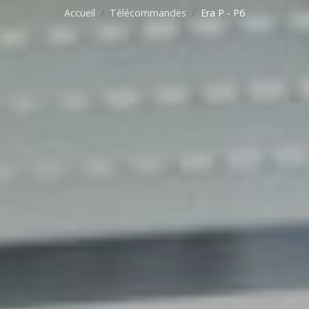
Accueil
Télécommandes
Era P - P6