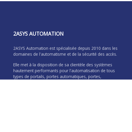
2ASYS AUTOMATION
2ASYS Automation est spécialisée depuis 2010 dans les
domaines de l'automatisme et de la sécurité des accès.
Elle met à la disposition de sa clientèle des systèmes
hautement performants pour l'automatisation de tous
types de portails, portes automatiques, portes,
barrières lavantes, et ceci quelque soit la nature des
bâtiments.
2ASYS ALGER :
Rte AIN ALLAH, Dely Ibrahim, Algérie
+213 (0) 28 33 26 66