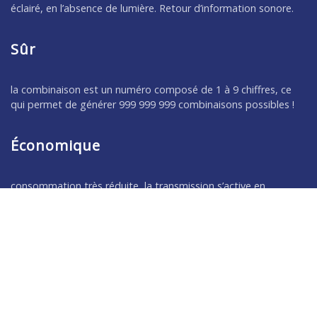
éclairé, en l’absence de lumière. Retour d’information sonore.
Sûr
la combinaison est un numéro composé de 1 à 9 chiffres, ce
qui permet de générer 999 999 999 combinaisons possibles !
Économique
consommation très réduite, la transmission s’active en
appuyant sur une touche et s’éteint automatiquement.
Fin
coque métallique très robuste avec seulement 27 mm de
profondeur.