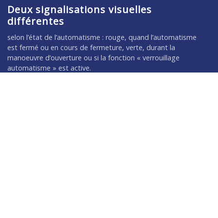
Deux signalisations visuelles
différentes
selon l’état de l’automatisme : rouge, quand l’automatisme
est fermé ou en cours de fermeture, verte, durant la
manoeuvre d’ouverture ou si la fonction « verrouillage
automatisme » est active.
Programmation facile
2 modes de programmation : Easy ou Professional, avec
possibilité de programmer le nombre d’utilisations d’une
combinaison spécifique.