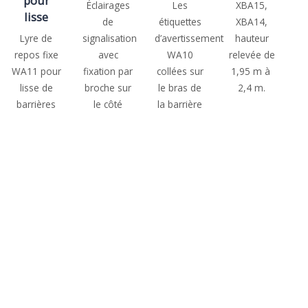
pour
Éclairages
Les
XBA15,
lisse
de
étiquettes
XBA14,
Lyre de
signalisation
d’avertissement
hauteur
repos fixe
avec
WA10
relevée de
WA11 pour
fixation par
collées sur
1,95 m à
lisse de
broche sur
le bras de
2,4 m.
barrières
le côté
la barrière
supérieur
blanche
ou
amélior...
inférieu...