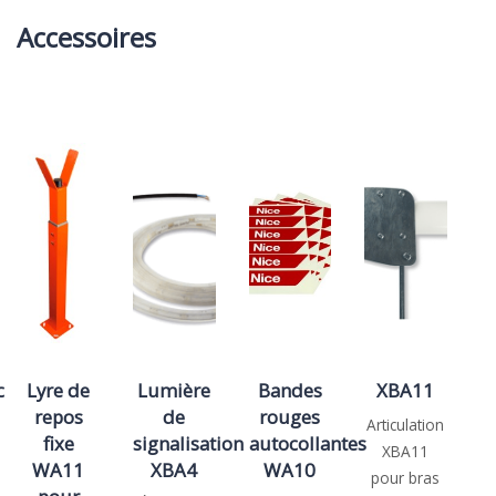
Accessoires
c
Lyre de
Lumière
Bandes
XBA11
C
repos
de
rouges
p
Articulation
fixe
signalisation
autocollantes
XBA11
WA11
XBA4
WA10
pour bras
C